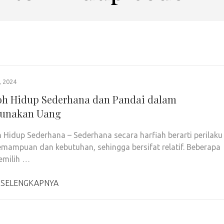
, 2024
oh Hidup Sederhana dan Pandai dalam
unakan Uang
 Hidup Sederhana – Sederhana secara harfiah berarti perilaku
emampuan dan kebutuhan, sehingga bersifat relatif. Beberapa
emilih …
 SELENGKAPNYA