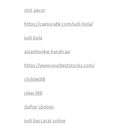
slot gacor
https://caesurabk.com/judi-bola/
judi bola
asianbookie handicap
https://www.yourbeststocks.com/
clickbet88
joker388
daftar sbotop
judi baccarat online