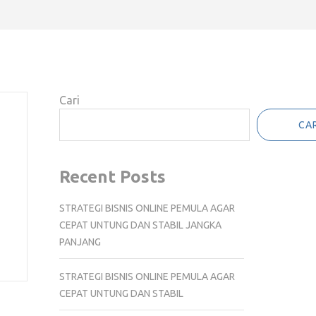
Cari
CAR
Recent Posts
STRATEGI BISNIS ONLINE PEMULA AGAR
CEPAT UNTUNG DAN STABIL JANGKA
PANJANG
STRATEGI BISNIS ONLINE PEMULA AGAR
CEPAT UNTUNG DAN STABIL