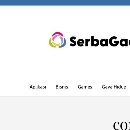
Lompat
ke
konten
(Tekan
Enter)
Aplikasi
Bisnis
Games
Gaya Hidup
co