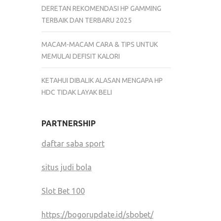
DERETAN REKOMENDASI HP GAMMING
TERBAIK DAN TERBARU 2025
MACAM-MACAM CARA & TIPS UNTUK
MEMULAI DEFISIT KALORI
KETAHUI DIBALIK ALASAN MENGAPA HP
HDC TIDAK LAYAK BELI
PARTNERSHIP
daftar saba sport
situs judi bola
Slot Bet 100
https://bogorupdate.id/sbobet/