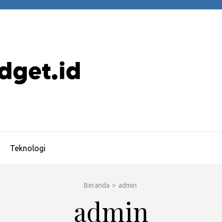
SERBAGAD
TERBARU
INDONES
Teknologi
Beranda
>
admin
admin