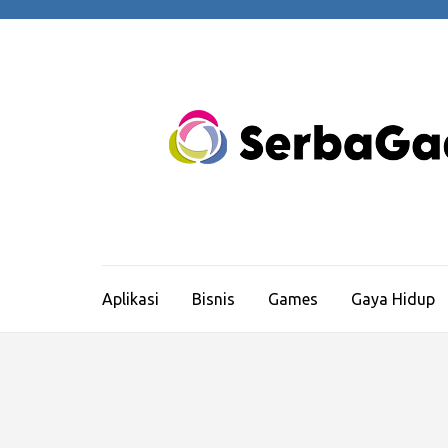
Lompat
ke
konten
(Tekan
Enter)
Aplikasi
Bisnis
Games
Gaya Hidup