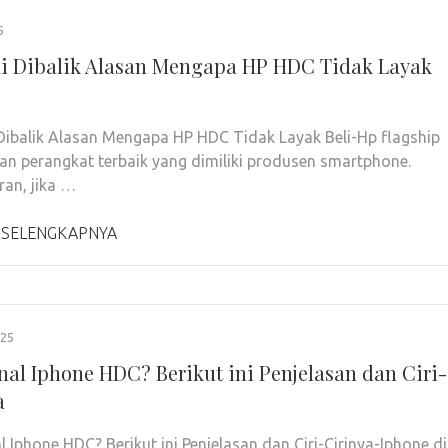
5
i Dibalik Alasan Mengapa HP HDC Tidak Layak
Dibalik Alasan Mengapa HP HDC Tidak Layak Beli-Hp flagship
n perangkat terbaik yang dimiliki produsen smartphone.
ran, jika …
 SELENGKAPNYA
025
al Iphone HDC? Berikut ini Penjelasan dan Ciri-
a
 Iphone HDC? Berikut ini Penjelasan dan Ciri-Cirinya-Iphone di