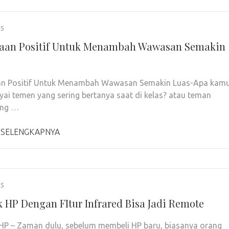
25
aan Positif Untuk Menambah Wawasan Semakin
an Positif Untuk Menambah Wawasan Semakin Luas-Apa kam
i temen yang sering bertanya saat di kelas? atau teman
ang …
 SELENGKAPNYA
25
k HP Dengan FItur Infrared Bisa Jadi Remote
HP – Zaman dulu, sebelum membeli HP baru, biasanya orang