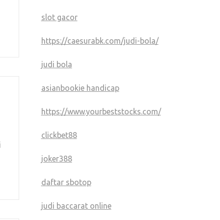
slot gacor
https://caesurabk.com/judi-bola/
judi bola
asianbookie handicap
https://www.yourbeststocks.com/
clickbet88
i
joker388
daftar sbotop
judi baccarat online