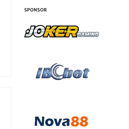
SPONSOR