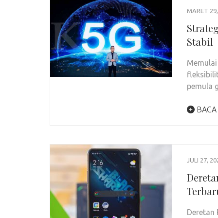
MARET 29,
Strate
Stabil
Memulai 
fleksibi
pemula 
BACA
JULI 27, 20
Dereta
Terbar
Deretan