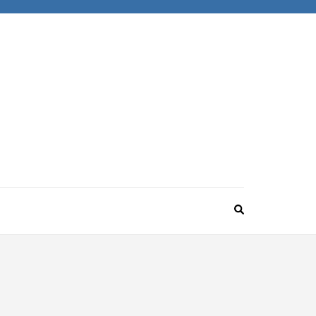
GET.ID – BERITA
 TEKNOLOGI #1
IA