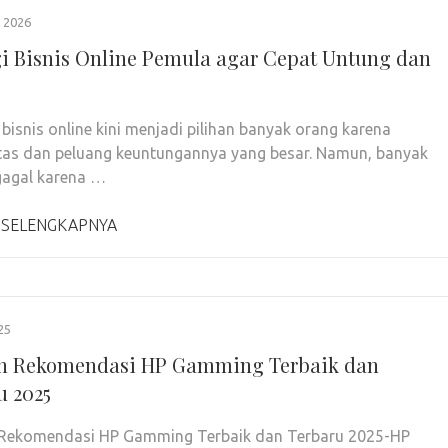
 2026
gi Bisnis Online Pemula agar Cepat Untung dan
bisnis online kini menjadi pilihan banyak orang karena
litas dan peluang keuntungannya yang besar. Namun, banyak
gagal karena …
 SELENGKAPNYA
25
n Rekomendasi HP Gamming Terbaik dan
u 2025
 Rekomendasi HP Gamming Terbaik dan Terbaru 2025-HP