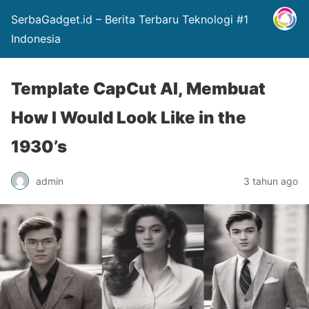
SerbaGadget.id – Berita Terbaru Teknologi #1
Indonesia
Template CapCut AI, Membuat
How I Would Look Like in the
1930’s
admin
3 tahun ago